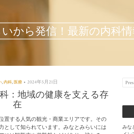
らいから発信！最新の内科情
2024年5月21日
い
,
内科
,
医療
科：地域の健康を支える存
在
位置する人気の観光・商業エリアです。
その
力として知られています。みなとみらいには
みな