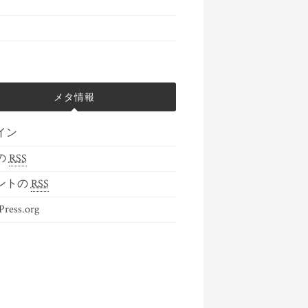
メタ情報
イン
の
RSS
ントの
RSS
ress.org