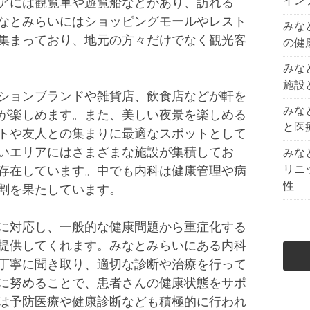
イン
アには観覧車や遊覧船などがあり、訪れる
なとみらいにはショッピングモールやレスト
みな
集まっており、地元の方々だけでなく観光客
の健
みな
施設
ションブランドや雑貨店、飲食店などが軒を
みな
が楽しめます。また、美しい夜景を楽しめる
と医
トや友人との集まりに最適なスポットとして
いエリアにはさまざまな施設が集積してお
みな
リニ
存在しています。中でも内科は健康管理や病
性
割を果たしています。
に対応し、一般的な健康問題から重症化する
提供してくれます。みなとみらいにある内科
丁寧に聞き取り、適切な診断や治療を行って
に努めることで、患者さんの健康状態をサポ
は予防医療や健康診断なども積極的に行われ