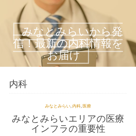
みなとみらいから発
信！最新の内科情報を
お届け
内科
みなとみらい
,
内科
,
医療
みなとみらいエリアの医療
インフラの重要性